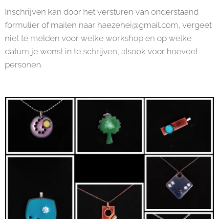
Inschrijven kan door het versturen van onderstaand
formulier of mailen naar haezehei@gmail.com, vergeet
niet te melden voor welke workshop en op welke
datum je wenst in te schrijven, alsook voor hoeveel
personen.